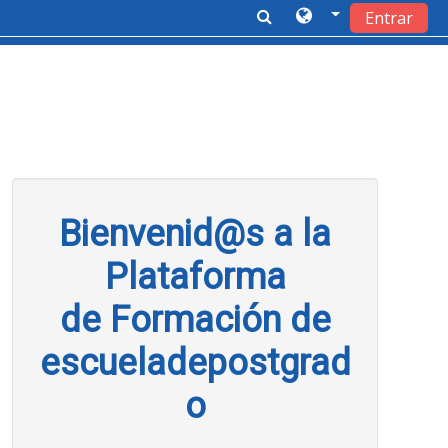
Entrar
Salta al contenido principal
Bienvenid@s a la
Plataforma
de Formación de
escueladepostgrad
o